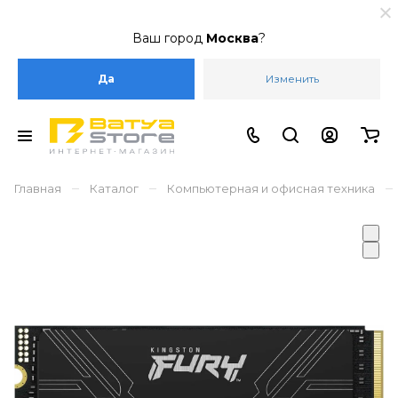
Ваш город
Москва
?
Да
Изменить
–
–
–
Главная
Каталог
Компьютерная и офисная техника