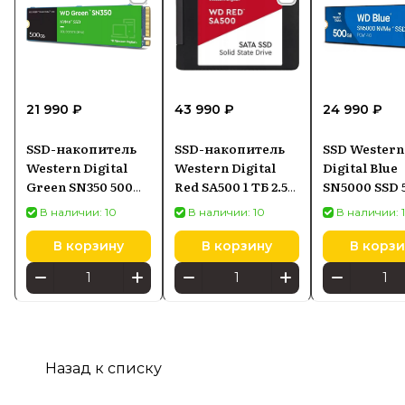
21 990 ₽
43 990 ₽
24 990 ₽
SSD-накопитель
SSD-накопитель
SSD Western
Western Digital
Western Digital
Digital Blue
Green SN350 500
Red SA500 1 ТБ 2.5"
SN5000 SSD 
ГБ M.2 NVMe
SATA
M.2 PCIe N
В наличии: 10
В наличии: 10
В наличии: 
(WDS500G2G0C)
(WDS100T1R0A)
Gen4
(WDS500G4B
В корзину
В корзину
В корзи
Назад к списку