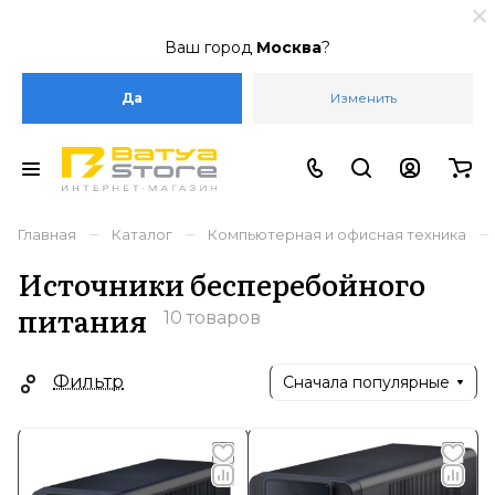
Ваш город
Москва
?
Да
Изменить
–
–
–
Главная
Каталог
Компьютерная и офисная техника
Источники бесперебойного
питания
10 товаров
Фильтр
Сначала популярные