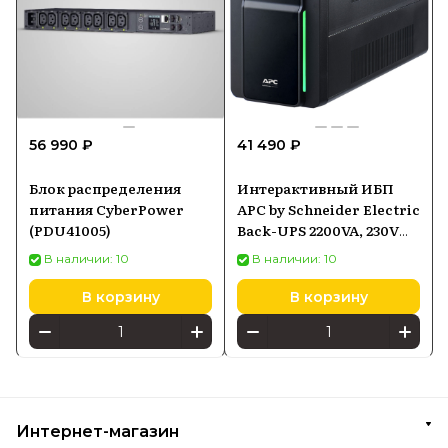
56 990 ₽
41 490 ₽
Блок распределения
Интерактивный ИБП
питания CyberPower
APC by Schneider Electric
(PDU41005)
Back-UPS 2200VA, 230V
(BX2200MI) черный
В наличии: 10
В наличии: 10
В корзину
В корзину
Интернет-магазин