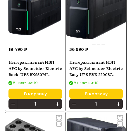
18 490 ₽
36 990 ₽
Интерактивный ИБП
Интерактивный ИБП
APC by Schneider Electric
APC by Schneider Electric
Back-UPS BX950MI
Easy UPS BVX 2200VA
черный
(BVX2200LI-GR) черный
В наличии: 10
В наличии: 10
В корзину
В корзину