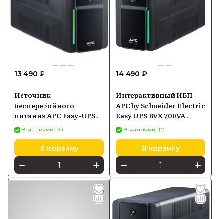
13 490 ₽
14 490 ₽
Источник
Интерактивный ИБП
бесперебойного
APC by Schneider Electric
питания APC Easy-UPS
Easy UPS BVX 700VA
BVX700LI, 700ВA
(BVX700LI-GR) черный
В наличии: 10
В наличии: 10
(BVX700LI)
В корзину
В корзину