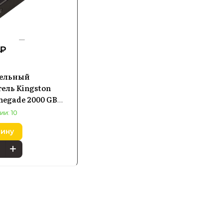
 ₽
тельный
ель Kingston
negade 2000 GB
RDK2000G
ии: 10
зину