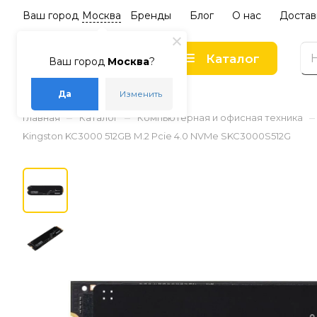
Ваш город
Москва
Бренды
Блог
О нас
Достав
Каталог
Ваш город
Москва
?
Да
Изменить
–
–
–
Главная
Каталог
Компьютерная и офисная техника
Kingston KC3000 512GB M.2 Pcie 4.0 NVMe SKC3000S512G