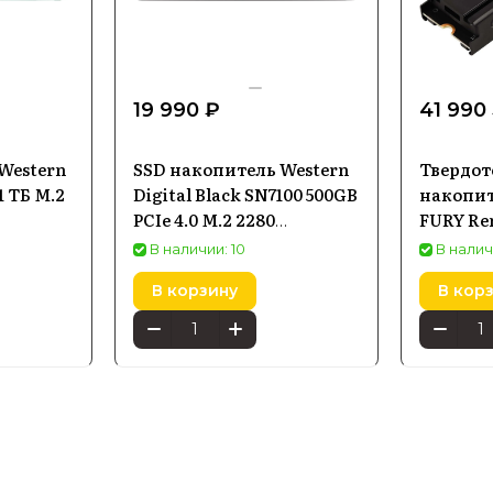
19 990 ₽
41 990
Western
SSD накопитель Western
Твердо
 1 ТБ M.2
Digital Black SN7100 500GB
накопит
PCIe 4.0 M.2 2280
FURY Re
(WDS500G4X0E00CJA0)
M.2 SFY
В наличии: 10
В налич
В корзину
В кор