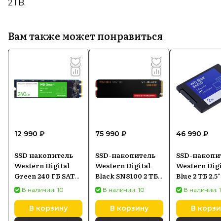
2TB.
Вам также может понравиться
12 990 ₽
75 990 ₽
46 990 ₽
SSD накопитель
SSD-накопитель
SSD-накопи
Western Digital
Western Digital
Western Digi
Green 240 ГБ SATA
Black SN8100 2 ТБ
Blue 2 ТБ 2.5"
M.2 2280
M.2 NVMe
(WDS200T3B
В наличии: 10
В наличии: 10
В наличии: 
(WDS240G3G0B)
(WDS200T1X0M)
В корзину
В корзину
В корзи