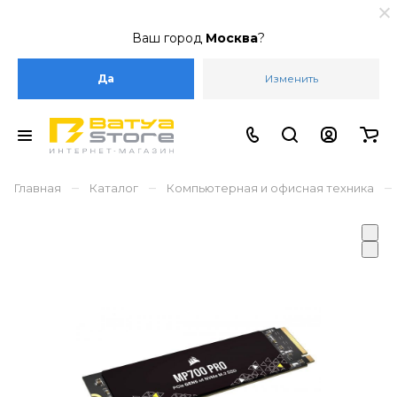
Ваш город
Москва
?
Да
Изменить
–
–
–
Главная
Каталог
Компьютерная и офисная техника