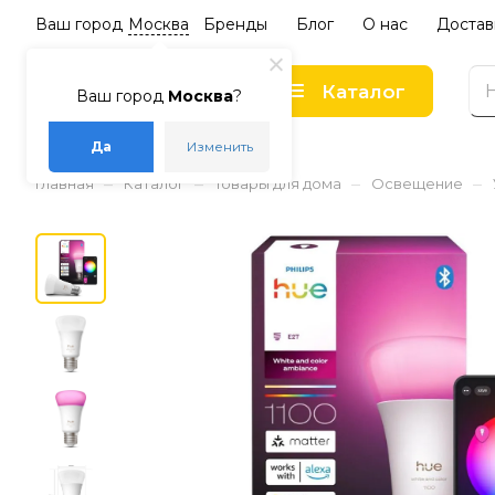
Ваш город
Москва
Бренды
Блог
О нас
Достав
Каталог
Ваш город
Москва
?
Да
Изменить
–
–
–
–
Главная
Каталог
Товары для дома
Освещение