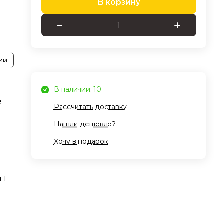
В корзину
е
—
де
тое
ии
чник
e
В наличии: 10
е
Рассчитать доставку
ую
Нашли дешевле?
Хочу в подарок
 1