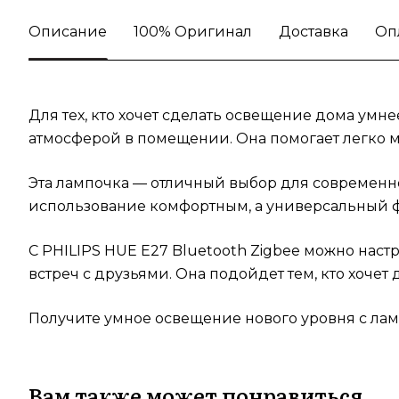
Описание
100% Оригинал
Доставка
Оп
Для тех, кто хочет сделать освещение дома умн
атмосферой в помещении. Она помогает легко м
Эта лампочка — отличный выбор для современно
использование комфортным, а универсальный ф
С PHILIPS HUE E27 Bluetooth Zigbee можно наст
встреч с друзьями. Она подойдет тем, кто хочет
Получите умное освещение нового уровня с ламп
Вам также может понравиться