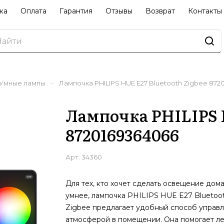
ка
Оплата
Гарантия
Отзывы
Возврат
Контакты
–
Умные лампы
Лампочка PHILIPS HUE E27 Bluetooth Zigbee 872
Лампочка PHILIPS H
8720169364066
Арт.
34360
Для тех, кто хочет сделать освещение дом
умнее, лампочка PHILIPS HUE E27 Bluetoo
Zigbee предлагает удобный способ управл
атмосферой в помещении. Она помогает ле