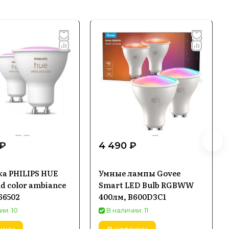
 ₽
4 490 ₽
а PHILIPS HUE
Умные лампы Govee
d color ambiance
Smart LED Bulb RGBWW
66502
400лм, B600D3C1
ии: 10
В наличии: 11