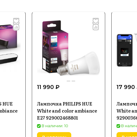
11 990 ₽
17 990
S HUE
Лампочка PHILIPS HUE
Лампочк
mbiance
White and color ambiance
White an
E27 929002468801
9290036
В наличии: 10
В налич