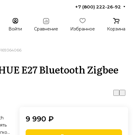
+7 (800) 222-26-92
Войти
Сравнение
Избранное
Корзина
0169364066
UE E27 Bluetooth Zigbee
а
9 990 ₽
th
ять
гко