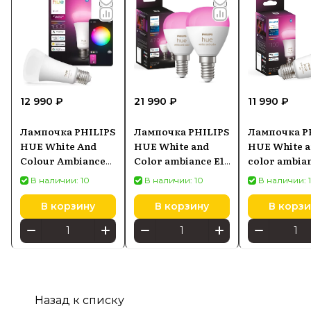
12 990 ₽
21 990 ₽
11 990 ₽
Лампочка PHILIPS
Лампочка PHILIPS
Лампочка P
HUE White And
HUE White and
HUE White 
Colour Ambiance
Color ambiance E14
color ambian
A60 E27 1600
929003573602
92900246880
В наличии: 10
В наличии: 10
В наличии: 
8720169364226
В корзину
В корзину
В корзи
Назад к списку