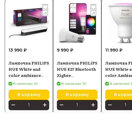
13 990 ₽
9 990 ₽
11 990 ₽
Лампочка PHILIPS
Лампочка PHILIPS
Лампочка P
HUE White and
HUE E27 Bluetooth
HUE White 
color ambiance
Zigbee
color Ambia
Play 7820130P7
8720169364066
GU10 929003
В наличии: 10
В наличии: 10
В наличии: 
В корзину
В корзину
В корзи