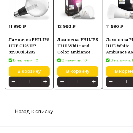
11 990 ₽
12 990 ₽
11 990 ₽
Лампочка PHILIPS
Лампочка PHILIPS
Лампочка P
HUE G125 E27
HUE White and
HUE White
929003151202
Color ambiance
Ambiance A6
929003573601
1600 872016
В наличии: 10
В наличии: 10
В наличии: 
В корзину
В корзину
В корзи
Назад к списку