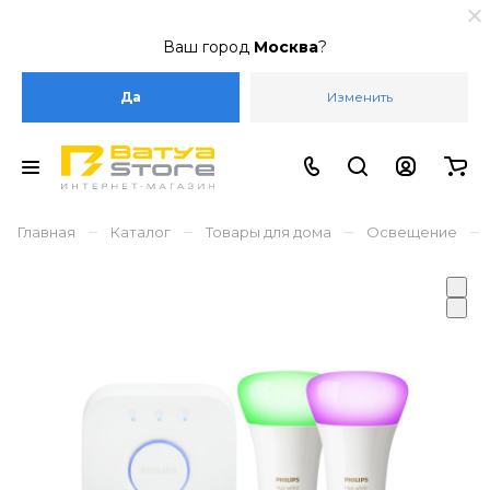
Ваш город
Москва
?
Да
Изменить
–
–
–
–
Главная
Каталог
Товары для дома
Освещение