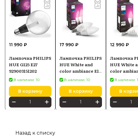
11 990 ₽
17 990 ₽
12 990 ₽
Лампочка PHILIPS
Лампочка PHILIPS
Лампочка P
HUE G125 E27
HUE White and
HUE White 
929003151202
color ambiance E14
color ambian
929002294205
92900229420
В наличии: 10
В наличии: 10
В наличии: 
В корзину
В корзину
В корзи
Назад к списку