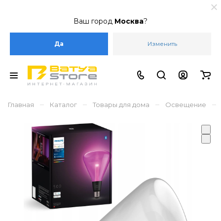
Ваш город
Москва
?
Да
Изменить
–
–
–
–
Главная
Каталог
Товары для дома
Освещение