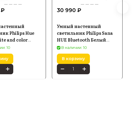
 ₽
30 990 ₽
настенный
Умный настенный
ик Philips Hue
светильник Philips Sana
ite and color
HUE Bluetooth Белый
 Bluetooth
(929003053001)
ии: 10
В наличии: 10
929003053101
зину
В корзину