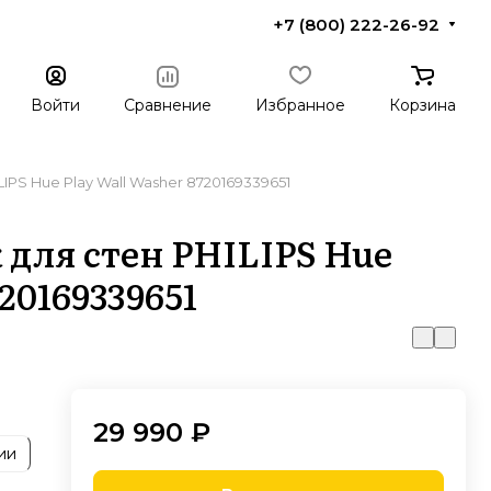
+7 (800) 222-26-92
Войти
Сравнение
Избранное
Корзина
IPS Hue Play Wall Washer 8720169339651
для стен PHILIPS Hue
20169339651
29 990 ₽
ии