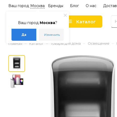
Ваш город
Москва
Бренды
Блог
О нас
Достав
Каталог
Ваш город
Москва
?
Да
Изменить
–
–
–
–
Главная
Каталог
Товары для дома
Освещение