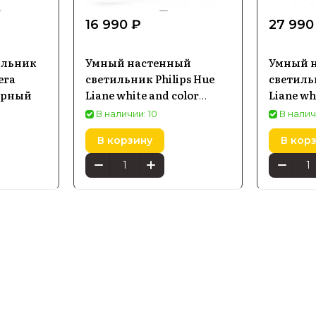
16 990 ₽
27 990
ильник
Умный настенный
Умный 
era
светильник Philips Hue
светильн
черный
Liane white and color
Liane wh
ambience Bluetooth Белый
ambience
В наличии: 10
В налич
929003053201
Черный 
В корзину
В кор