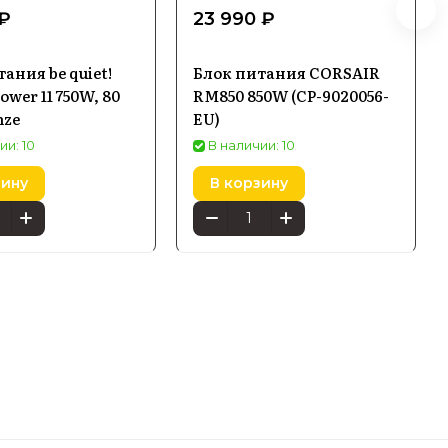
 ₽
23 990 ₽
ания be quiet!
Блок питания CORSAIR
ower 11 750W, 80
RM850 850W (CP-9020056-
nze
EU)
ии: 10
В наличии: 10
зину
В корзину