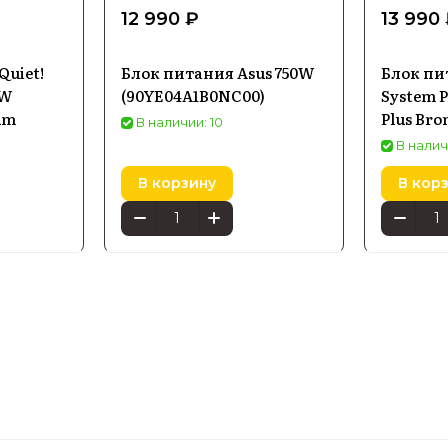
12 990 ₽
13 990
Quiet!
Блок питания Asus 750W
Блок пит
0W
(90YE04A1B0NC00)
System P
um
Plus Bro
В наличии: 10
В налич
В корзину
В кор