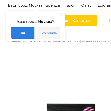
Ваш город
Москва
Бренды
Блог
О нас
Достав
Каталог
Ваш город
Москва
?
Да
Изменить
–
–
–
Главная
Каталог
Компьютерная и офисная техника