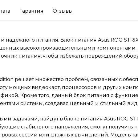
блоке питания Asus ROG STRIX 1200W Gol
лата
Гарантия
Отзывы
Aura Edition надежное решение для своих
нужд. Мощные системы, требующие
стабильного напряжения, смогут получить
необходимое питание, что обеспечит
 надежного питания. Блок питания Asus ROG STRIX 
бесперебойную работу во время интенсив
ащенных высокопроизводительными компонентами. 
игровых сессий или сложных вычислений.
точник питания, чтобы избежать повреждений обор
Модель также подойдет для энтузиастов,
стремящихся к высококачественной настр
своих установок.
Начните контролировать
dition решает множество проблем, связанных с обе
питание вашего игрового компьютера
ту мощных видеокарт, процессоров и других компон
системно и обеспечьте стабильную работу
икой. Кроме того, данный блок питания с функцие
всех компонентов с помощью блока питан
ентами системы, создавая цельный и стильный вид
Asus ROG STRIX 1200W Gold Aura Edition.
ми задачами, найдут в блоке питания Asus ROG STR
ующие стабильного напряжения, смогут получить н
гровых сессий или сложных вычислений. Модель так