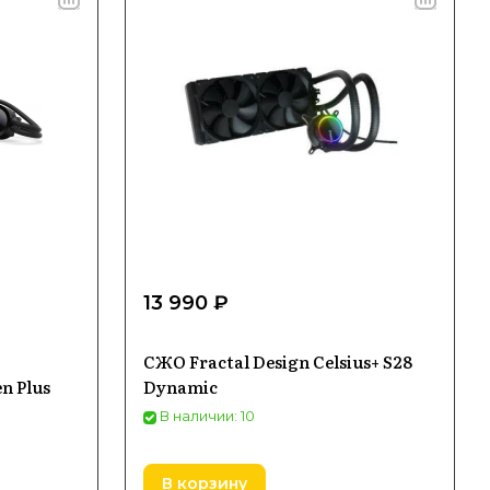
13 990 ₽
СЖО Fractal Design Celsius+ S28
n Plus
Dynamic
В наличии: 10
В корзину