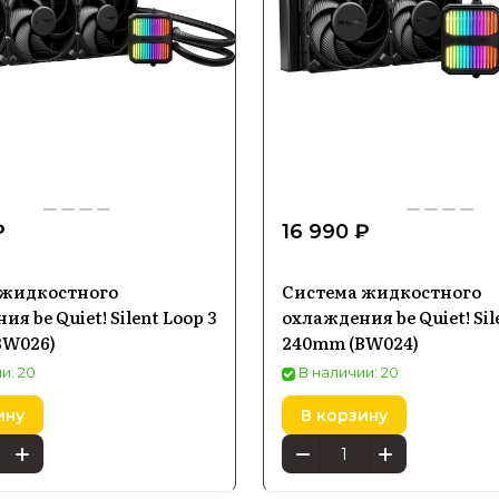
₽
16 990 ₽
 жидкостного
Система жидкостного
я be Quiet! Silent Loop 3
охлаждения be Quiet! Sil
BW026)
240mm (BW024)
и: 20
В наличии: 20
ину
В корзину