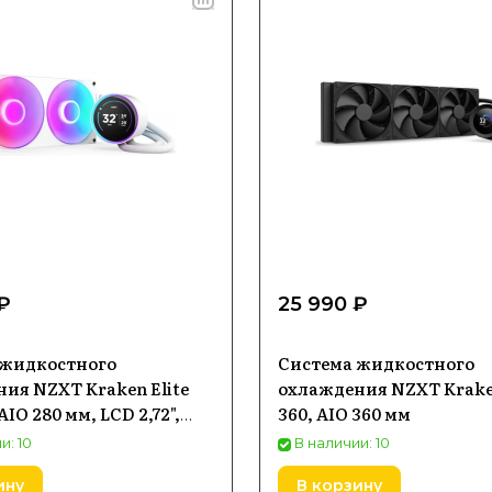
₽
25 990 ₽
 жидкостного
Система жидкостного
ия NZXT Kraken Elite
охлаждения NZXT Krake
AIO 280 мм, LCD 2,72",
360, AIO 360 мм
и: 10
В наличии: 10
ину
В корзину