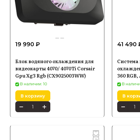
19 990 ₽
41 490 
Блок водяного охлаждения для
Система
видеокарты 4070/ 4070Ti Corsair
охлажден
Gpu Xg3 Rgb (CX9025003WW)
360 RGB,
В наличии: 10
В наличи
В корзину
В корз