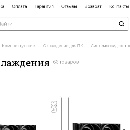
ка
Оплата
Гарантия
Отзывы
Возврат
Контакты
–
–
Комплектующие
Охлаждение для ПК
Системы жидкостн
хлаждения
66 товаров