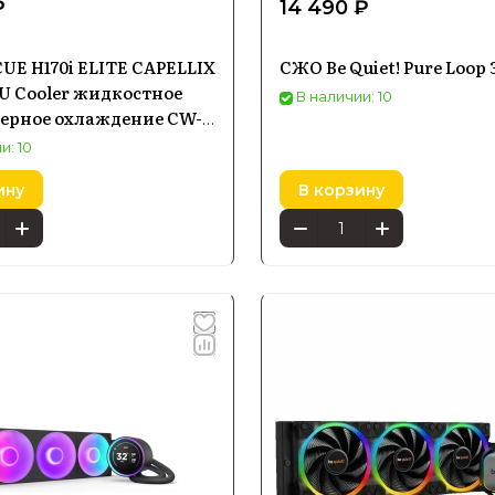
₽
14 490 ₽
iCUE H170i ELITE CAPELLIX
СЖО Be Quiet! Pure Loop
PU Cooler жидкостное
В наличии: 10
ерное охлаждение CW-
-WW
и: 10
ину
В корзину