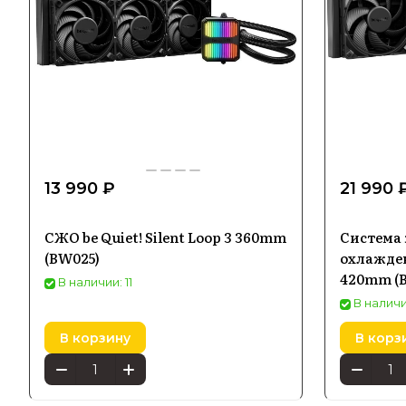
13 990 ₽
21 990 
СЖО be Quiet! Silent Loop 3 360mm
Система
(BW025)
охлаждени
420mm (
В наличии: 11
В наличи
В корзину
В корз