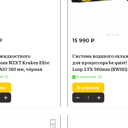
₽
15 990 ₽
 жидкостного
Система водяного охла
ия NZXT Kraken Elite
для процессора be quiet!
 AIO 360 мм, чёрная
Loop 2 FX 360mm (BW015)
и: 10
В наличии: 20
ину
В корзину