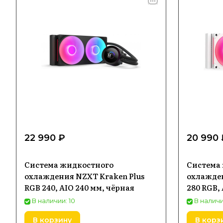
22 990 ₽
20 990 
Система жидкостного
Система
охлаждения NZXT Kraken Plus
охлажден
RGB 240, AIO 240 мм, чёрная
280 RGB, 
белая
В наличии: 10
В наличи
В корзину
В корз