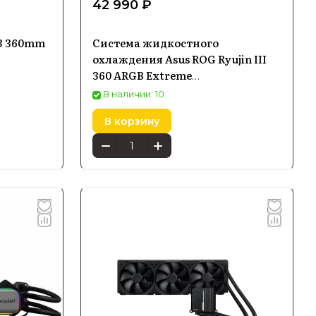
42 990 ₽
 3 360mm
Система жидкостного
охлаждения Asus ROG Ryujin III
360 ARGB Extreme
(90RC0131M0EAY0)
В наличии: 10
В корзину