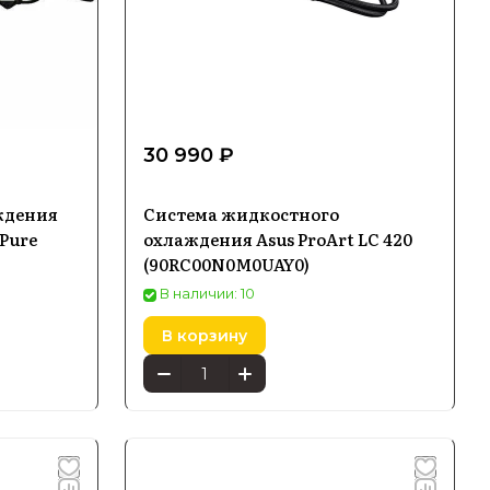
30 990 ₽
ждения
Система жидкостного
 Pure
охлаждения Asus ProArt LC 420
(90RC00N0M0UAY0)
В наличии: 10
В корзину