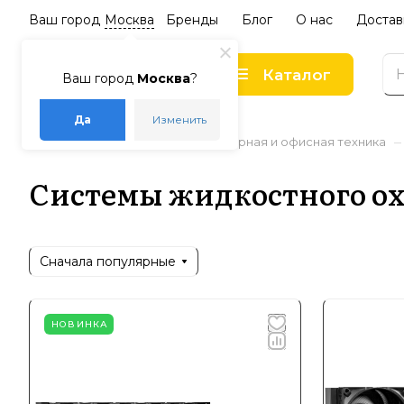
Ваш город
Москва
Бренды
Блог
О нас
Достав
Каталог
Ваш город
Москва
?
Да
Изменить
–
–
–
Главная
Каталог
Компьютерная и офисная техника
Системы жидкостного о
Сначала популярные
НОВИНКА