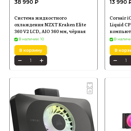
38 990 ₽
13 990 
Система жидкостного
Corsair 
охлаждения NZXT Kraken Elite
Liquid C
360 V2 LCD, AIO 360 мм, чёрная
компьют
9060055
В наличии: 10
В наличи
В корзину
В корз