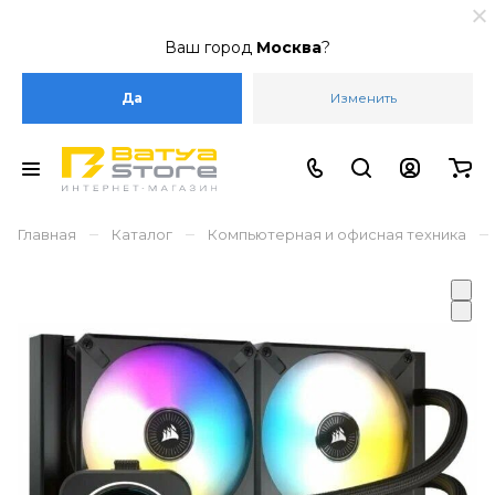
Ваш город
Москва
?
Да
Изменить
–
–
–
Главная
Каталог
Компьютерная и офисная техника