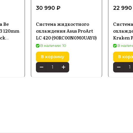
30 990 ₽
22 990
а Be
Система жидкостного
Система
 3 120mm
охлаждения Asus ProArt
охлажд
ack
LC 420 (90RC00N0M0UAY0)
Kraken P
240 мм,
В наличии: 10
В налич
В корзину
В кор