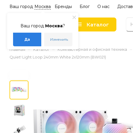
Ваш город
Москва
Бренды
Блог
О нас
Достав
Каталог
Ваш город
Москва
?
Да
Изменить
–
–
–
Главная
Каталог
Компьютерная и офисная техника
Quiet! Light Loop 240mm White 2x120mm (BW021)