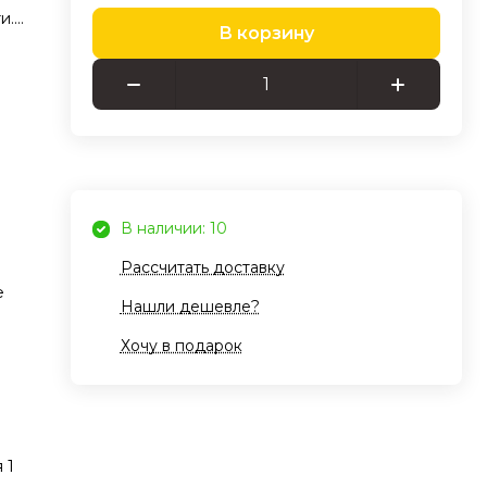
и.
В корзину
!
ь
виях
дит
й
В наличии: 10
х
Рассчитать доставку
ное
е
ля
Нашли дешевле?
вень
Хочу в подарок
 1