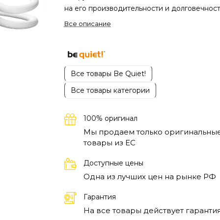
на его производительности и долговечност
Система жидкостного охлаждения Be Quiet
Все описание
Light Loop 240mm поможет вам обеспечит
стабильную работу вашего ПК даже в усло
интенсивных нагрузок. Это решение подхо
как для геймеров, так и для специалистов,
Все товары Be Quiet!
работающих с ресурсоемкими
Все товары категории
приложениями.
Жидкостное охлаждение
эффективно отводит тепло благодаря свое
конструкции и использованию современны
100% оригинал
технологий. Be Quiet! обеспечивает надеж
Мы продаем только оригинальны
и тихое охлаждение, что особенно важно д
товары из EC
домашних студий и игровых залов, где уро
шума имеет значение. Система предлагает
Доступные цены
широкий спектр возможностей, включая
Одна из лучших цен на рынке РФ
возможность установки вентиляторов
2×120mm, что обеспечивает быструю и
Гарантия
эффективную циркуляцию охлаждающей
На все товары действует гарантия