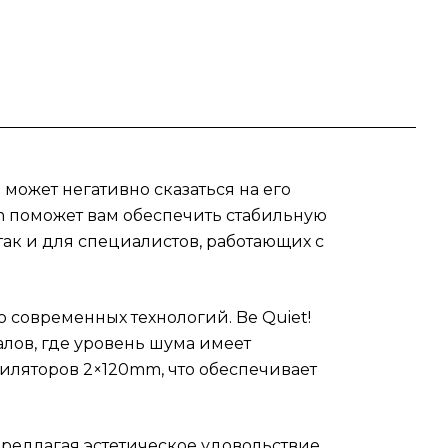
орок
,
ling
му
ожет негативно сказаться на его
m поможет вам обеспечить стабильную
так и для специалистов, работающих с
го
современных технологий. Be Quiet!
алов, где уровень шума имеет
иляторов 2×120mm, что обеспечивает
предлагая эстетическое удовольствие