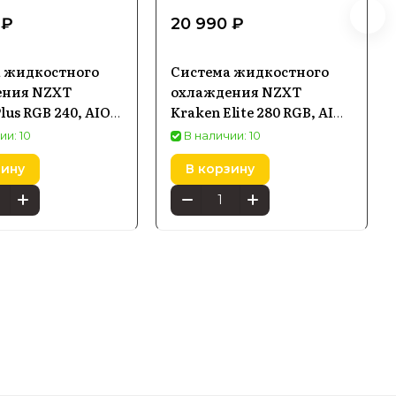
 ₽
20 990 ₽
 жидкостного
Система жидкостного
ения NZXT
охлаждения NZXT
lus RGB 240, AIO
Kraken Elite 280 RGB, AIO
 чёрная
280 мм, LCD 2,72", белая
ии: 10
В наличии: 10
зину
В корзину