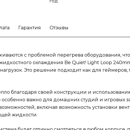
жидкости.
Благодаря стильному дизайну и
год
белому цвету, система будет отлично
смотреться в любом корпусе, предлагая
эстетическое удовольствие наряду с
лата
Гарантия
Отзывы
функциональностью. Подходит как для сб
с высокопроизводительными процессорами
так и для обычных домашний ПК. Liquid coo
с функцией RGB-освещения придаст ваше
ваются с проблемой перегрева оборудования, что м
компьютеру уникальный стиль и особую
жидкостного охлаждения Be Quiet! Light Loop 240m
атмосферу.
Решите проблему перегрева
нагрузок. Это решение подходит как для геймеров, 
вашего компьютера с системой жидкостно
охлаждения Be Quiet! Light Loop 240mm.
пло благодаря своей конструкции и использованию 
о особенно важно для домашних студий и игровых з
возможностей, включая возможность установки вент
щей жидкости.
истема будет отлично смотреться в любом корпусе, 