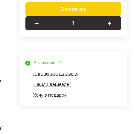
В корзину
та
я
ет
.
 или
В наличии: 10
!
Рассчитать доставку
е
Нашли дешевле?
ры с
Хочу в подарок
воляя
ьно
К,
 1