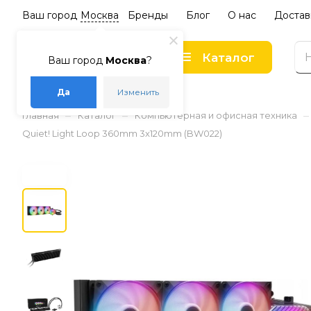
Ваш город
Москва
Бренды
Блог
О нас
Достав
Каталог
Ваш город
Москва
?
Да
Изменить
–
–
–
Главная
Каталог
Компьютерная и офисная техника
Quiet! Light Loop 360mm 3x120mm (BW022)