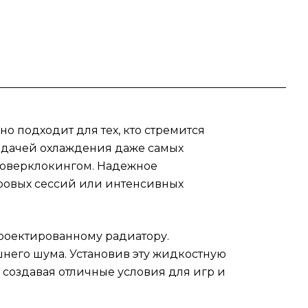
ания
3D-
чески
о подходит для тех, кто стремится
 их
задачей охлаждения даже самых
т
я оверклокингом. Надежное
ым
сь о
гровых сессий или интенсивных
oop
я
проектированному радиатору.
шнего шума. Установив эту жидкостную
 создавая отличные условия для игр и