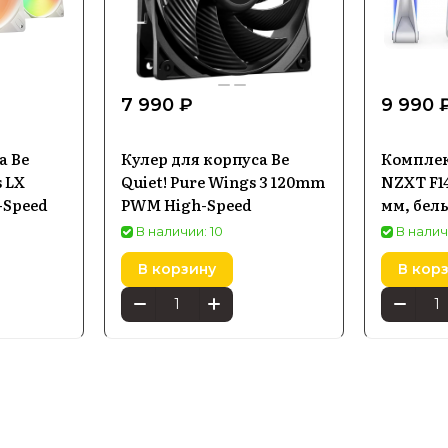
7 990 ₽
9 990 
а Be
Кулер для корпуса Be
Комплек
s LX
Quiet! Pure Wings 3 120mm
NZXT F14
-Speed
PWM High-Speed
мм, бел
В наличии: 10
В налич
В корзину
В кор