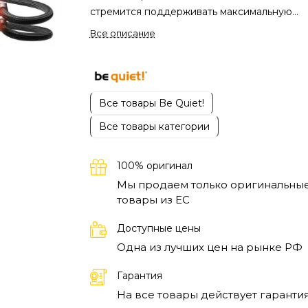
стремится поддерживать максимальную
производительность своего компьютера. Э
Все описание
система справляется с задачей охлаждени
даже самых мощных процессоров, что дела
её отличным выбором для геймеров и
энтузиастов, занимающихся оверклокингом
Все товары Be Quiet!
Надежное охлаждение обеспечивает
Все товары категории
стабильную работу системы, что особенно
важно во время длительных игровых сессий
интенсивных вычислений.
Система Be Quiet
100% оригинал
Light Loop обеспечивает эффективное
Мы продаем только оригинальны
теплоотведение благодаря великолепно
товары из EC
спроектированному радиатору. Вентилято
управлением скорости работают тихо, поз
Доступные цены
сосредоточиться на процессе без лишнего
Одна из лучших цен на рынке РФ
шума. Установив эту жидкостную систему
охлаждения, пользователи смогут значител
Гарантия
повысить рабочую эффективность своего П
На все товары действует гарантия