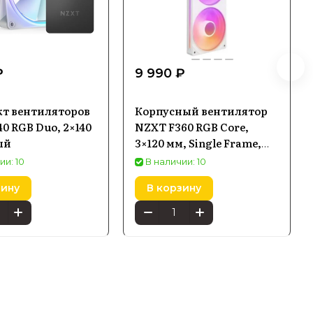
₽
9 990 ₽
т вентиляторов
Корпусный вентилятор
0 RGB Duo, 2×140
NZXT F360 RGB Core,
ый
3×120 мм, Single Frame,
белый
ии: 10
В наличии: 10
зину
В корзину