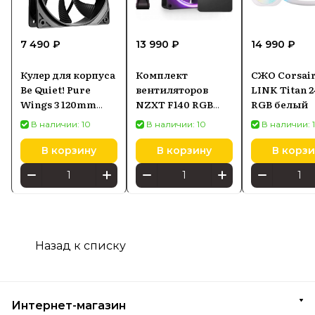
7 490 ₽
13 990 ₽
14 990 ₽
Кулер для корпуса
Комплект
СЖО Corsair
Be Quiet! Pure
вентиляторов
LINK Titan 
Wings 3 120mm
NZXT F140 RGB
RGB белый
PWM Reverse 3-
Duo Twin Pack,
В наличии: 10
В наличии: 10
В наличии: 
pack черный
2×140 мм, чёрный
В корзину
В корзину
В корзи
Назад к списку
Интернет-магазин