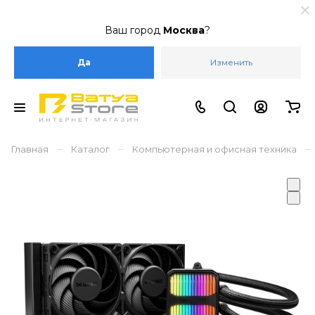
Ваш город
Москва
?
Да
Изменить
–
–
–
Главная
Каталог
Компьютерная и офисная техника