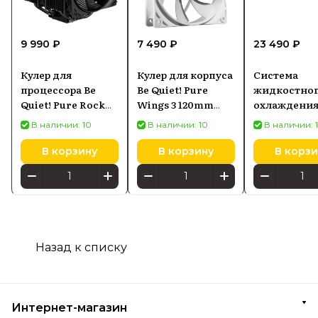
9 990 ₽
7 490 ₽
23 490 ₽
Кулер для
Кулер для корпуса
Система
процессора Be
Be Quiet! Pure
жидкостно
Quiet! Pure Rock
Wings 3 120mm
охлаждени
Pro 3
PWM Reverse
Kraken Elite
В наличии: 10
В наличии: 10
В наличии: 
RGB, AIO 240
чёрная
В корзину
В корзину
В корзи
Назад к списку
Интернет-магазин