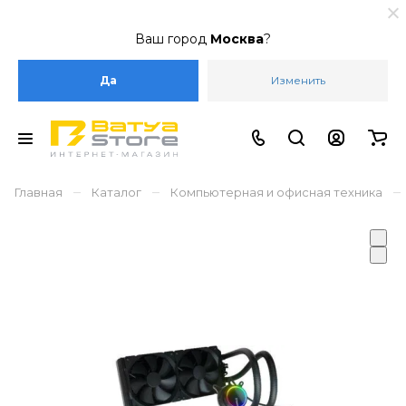
Ваш город
Москва
?
Да
Изменить
–
–
–
Главная
Каталог
Компьютерная и офисная техника