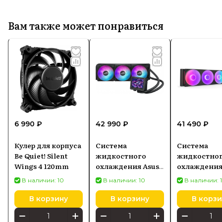
Вам также может понравиться
6 990 ₽
42 990 ₽
41 490 ₽
Кулер для корпуса
Система
Система
Be Quiet! Silent
жидкостного
жидкостно
Wings 4 120mm
охлаждения Asus
охлаждени
ROG Ryujin III 360
Kraken Elite
В наличии: 10
В наличии: 10
В наличии: 
ARGB Extreme
RGB, AIO 360
(90RC0131M0EAY0)
чёрная
В корзину
В корзину
В корзи