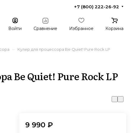
+7 (800) 222-26-92
Войти
Сравнение
Избранное
Корзина
–
ссора
Кулер для процессора Be Quiet! Pure Rock LP
а Be Quiet! Pure Rock LP
9 990 ₽