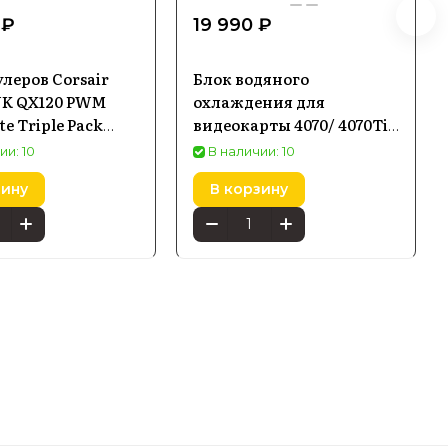
 ₽
19 990 ₽
улеров Corsair
Блок водяного
NK QX120 PWM
охлаждения для
e Triple Pack
видеокарты 4070/ 4070Ti
m
Corsair Gpu Xg3 Rgb
ии: 10
В наличии: 10
(CX9025003WW)
зину
В корзину