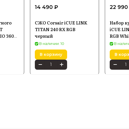
14 490 ₽
22 990
тного
СЖО Corsair iCUE LINK
Набор к
T
TITAN 240 RX RGB
iCUE LI
AIO 360
черный
RGB Whit
3x120m
В наличии: 10
В налич
В корзину
В кор