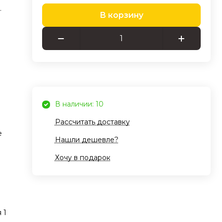
В корзину
ок,
ь
игр
анной
пло
же
В наличии: 10
ock
Рассчитать доставку
е
Нашли дешевле?
ьный
Хочу в подарок
уса
,
ие.
ают
 1