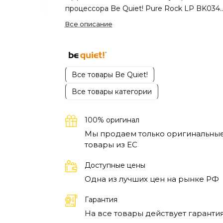
процессора Be Quiet! Pure Rock LP BK034
создан для небольших компьютерных сбор
Все описание
где требуется хорошая производительност
без увеличения размеров системы.
Модель
помогает поддерживать стабильную
температуру процессора во время работы, 
Все товары Be Quiet!
и повседневных задач. Благодаря продум
Все товары категории
конструкции кулер эффективно отводит те
и сохраняет комфортный уровень шума да
при длительной нагрузке.
Be Quiet! Pure R
100% оригинал
LP отлично подходит для компактных ПК,
Мы продаем только оригинальны
домашних мультимедийных систем и
товары из EC
небольших рабочих станций. Низкопрофил
дизайн позволяет устанавливать его в корп
Доступные цены
с ограниченным внутренним пространством
Одна из лучших цен на рынке РФ
сохраняя при этом качественное охлажден
Тихая работа и надежная конструкция дел
Гарантия
этот кулер удобным решением для
На все товары действует гарантия