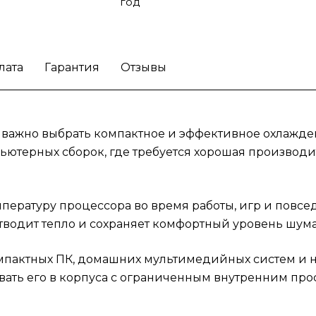
пользователей, которые хотят собрать
год
производительный и аккуратный компьюте
без лишнего шума.
Be Quiet! Pure Rock LP
практичный выбор для компактных систем,
лата
Гарантия
Отзывы
важны эффективность и комфорт.
 важно выбрать компактное и эффективное охлажден
ьютерных сборок, где требуется хорошая производ
ературу процессора во время работы, игр и повсе
водит тепло и сохраняет комфортный уровень шума
компактных ПК, домашних мультимедийных систем и 
ть его в корпуса с ограниченным внутренним прос