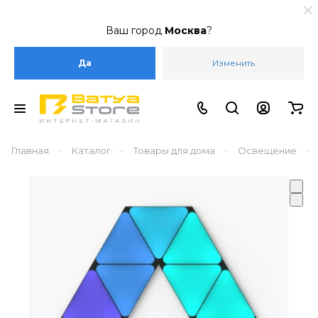
Ваш город
Москва
?
Да
Изменить
–
–
–
–
Главная
Каталог
Товары для дома
Освещение