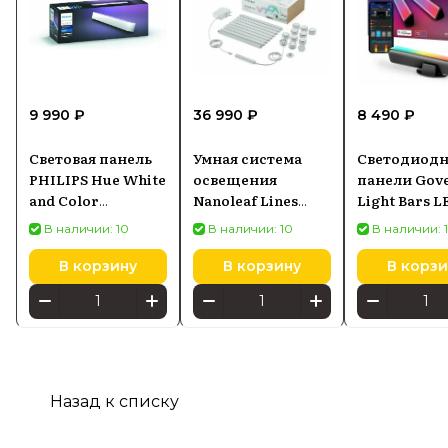
9 990 ₽
36 990 ₽
8 490 ₽
Световая панель
Умная система
Светодиод
PHILIPS Hue White
освещения
панели Gov
and Color
Nanoleaf Lines
Light Bars L
Ambiance Play
Starter Kit (15
RGBICWW H
В наличии: 10
В наличии: 10
В наличии: 
белый 7820331P7
панелей) (NL59-K-
6002LW-15PK-EU)
В корзину
В корзину
В корзи
Назад к списку