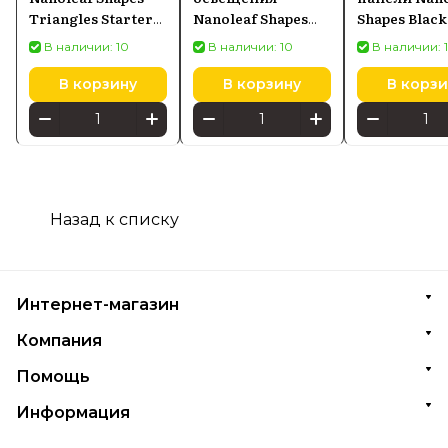
Triangles Starter
Nanoleaf Shapes
Shapes Black
Kits (NL47-
Hexagon (9
Triangles (1
В наличии: 10
В наличии: 10
В наличии: 
0002TW-9PK)
панелей) (NL42-
световых
0002HX-9PK)
панелей)
В корзину
В корзину
В корзи
NANNL4811
Назад к списку
Интернет-магазин
Компания
Помощь
Информация