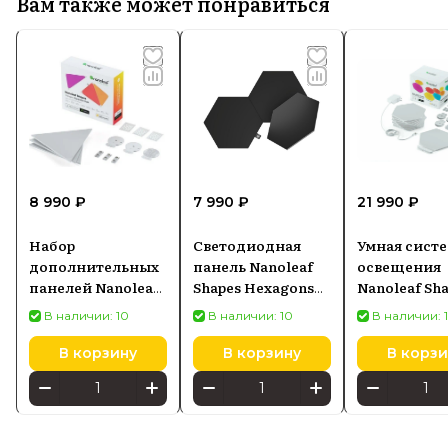
Вам также может понравиться
8 990 ₽
7 990 ₽
21 990 ₽
Набор
Светодиодная
Умная сист
дополнительных
панель Nanoleaf
освещения
панелей Nanoleaf
Shapes Hexagons
Nanoleaf Sh
Shapes Triangles
Ultra Black
Hexagon (9
В наличии: 10
В наличии: 10
В наличии: 
(NL47-0001TW-
Expansion Pack (3
панелей) (N
3PK)
панели) NL42-
0002HX-9PK
В корзину
В корзину
В корзи
0101HX-3PK