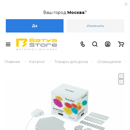
Ваш город
Москва
?
Да
Изменить
–
–
–
–
Главная
Каталог
Товары для дома
Освещение