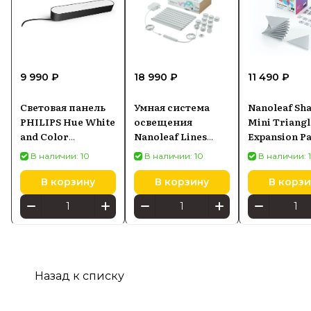
9 990 ₽
18 990 ₽
11 490 ₽
Световая панель
Умная система
Nanoleaf Sh
PHILIPS Hue White
освещения
Mini Triangl
and Color
Nanoleaf Lines
Expansion P
Ambiance Play
Starter Kit (9
NL48-1001T
В наличии: 10
В наличии: 10
В наличии: 1
Черный 7820330P7
панелей)
10PK
В корзину
В корзину
В корзи
Назад к списку