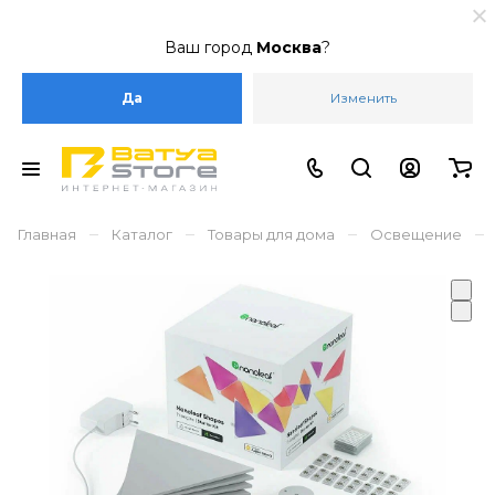
Ваш город
Москва
?
Да
Изменить
–
–
–
–
Главная
Каталог
Товары для дома
Освещение