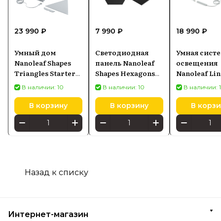
23 990 ₽
7 990 ₽
18 990 ₽
Умный дом
Светодиодная
Умная сист
Nanoleaf Shapes
панель Nanoleaf
освещения
Triangles Starter
Shapes Hexagons
Nanoleaf Lin
Kits (NL47-
Ultra Black
Starter Kit (
В наличии: 10
В наличии: 10
В наличии: 
0002TW-9PK)
Expansion Pack (3
панелей)
панели) NL42-
В корзину
В корзину
В корзи
0101HX-3PK
Назад к списку
Интернет-магазин