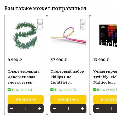
Вам также может понравиться
9 990 ₽
37 990 ₽
13 990 ₽
Смарт-гирлянда
Стартовый набор
Умная гирл
Декоративная
Philips Hue
Twinkly Icic
еловая ветвь
LightStrip
Multicolor
Twinkly Pre-lit
Gradient for PC
светодиодна
В наличии: 2
В наличии: 10
В наличии: 
Regal Garland 50
для мониторов 32-
ламп 5 м
LED RGB, 2,7 м
34 (929003498602)
В корзину
В корзину
В корзи