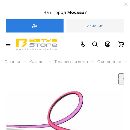
Ваш город
Москва
?
Да
Изменить
–
–
–
–
Главная
Каталог
Товары для дома
Освещение