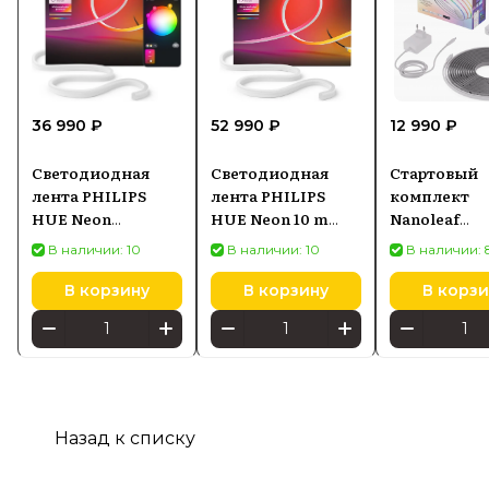
36 990 ₽
52 990 ₽
12 990 ₽
Светодиодная
Светодиодная
Стартовый
лента PHILIPS
лента PHILIPS
комплект
HUE Neon
HUE Neon 10 m
Nanoleaf
Gradient Outdoor
8721103088857
Lightstrip H
В наличии: 10
В наличии: 10
В наличии: 
Lightstrip
Starter Kit 
8721103088734
Strip 5m, 55
В корзину
В корзину
В корзи
18W 2700K-6
Назад к списку