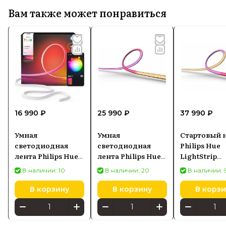
Вам также может понравиться
16 990 ₽
25 990 ₽
37 990 ₽
Умная
Умная
Стартовый 
светодиодная
светодиодная
Philips Hue
лента Philips Hue
лента Philips Hue
LightStrip
OmniGlow
White and Color
Gradient for
В наличии: 10
В наличии: 20
В наличии: 
Gradient, 3м
Ambiance Play
для монитор
(929004608001)
Gradient lightstrip
34 (92900349
В корзину
В корзину
В корзи
для ТВ 55- 60
(929002422701)