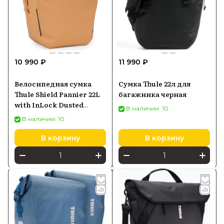
10 990 ₽
11 990 ₽
Велосипедная сумка
Сумка Thule 22л для
Thule Shield Pannier 22L
багажника черная
with InLock Dusted
В наличии: 10
Orange 3205478
В наличии: 10
В корзину
В корзину