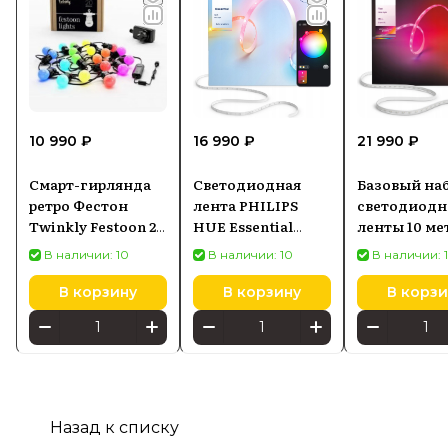
10 990 ₽
16 990 ₽
21 990 ₽
Смарт-гирлянда
Светодиодная
Базовый на
ретро Фестон
лента PHILIPS
светодиодн
Twinkly Festoon 20
HUE Essential
ленты 10 ме
LED RGB, 10 м
Gradient 10м
PHILIPS Hue
В наличии: 10
В наличии: 10
В наличии: 
929004295001
Strip Light
92900461080
В корзину
В корзину
В корзи
Назад к списку