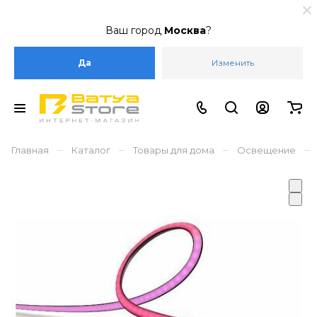
Ваш город
Москва
?
Да
Изменить
–
–
–
–
Главная
Каталог
Товары для дома
Освещение