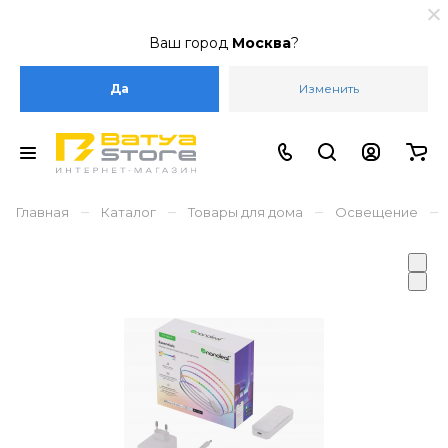
Ваш город
Москва
?
Да
Изменить
–
–
–
–
Главная
Каталог
Товары для дома
Освещение