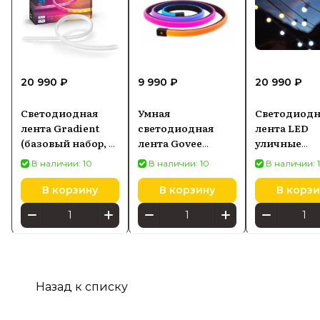
20 990 ₽
9 990 ₽
20 990 ₽
Светодиодная
Умная
Светодиодн
лента Gradient
светодиодная
лента LED
(базовый набор, 2
лента Govee
уличные
м) PHILIPS Hue
RGBIC LED Neon
фонарики T
В наличии: 10
В наличии: 10
В наличии: 
White and Color
Rope Lights for
Festoon - 20 
Ambiance
Desks 3м (H61C3)
м) RGB + BT 
В корзину
В корзину
В корзи
8719514339965
(TWF020STP
Назад к списку