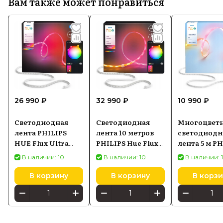
Вам также может понравиться
26 990 ₽
32 990 ₽
10 990 ₽
Светодиодная
Светодиодная
Многоцвет
лента PHILIPS
лента 10 метров
светодиодн
HUE Flux Ultra
PHILIPS Hue Flux
лента 5 м P
Bright Gradient
Strip RGB
Hue Essentia
В наличии: 10
В наличии: 10
В наличии: 
Lightstrip 5м
929004297302
92900429490
929004276702
В корзину
В корзину
В корзи