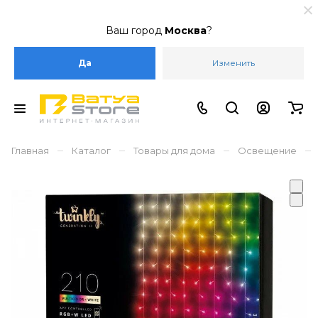
Ваш город
Москва
?
Да
Изменить
–
–
–
–
Главная
Каталог
Товары для дома
Освещение