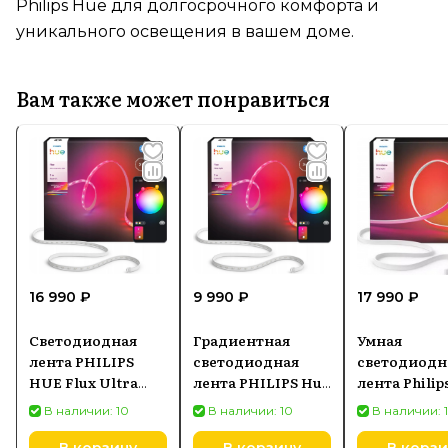
Philips Hue для долгосрочного комфорта и
уникального освещения в вашем доме.
Вам также может понравиться
16 990 ₽
9 990 ₽
17 990 ₽
Светодиодная
Градиентная
Умная
лента PHILIPS
светодиодная
светодиодн
HUE Flux Ultra
лента PHILIPS Hue
лента Philip
Bright Gradient
Flux Lightstrip 3 m
OmniGlow
В наличии: 10
В наличии: 10
В наличии: 
Lightstrip 3м
929004610402
Gradient, 3м
929004276602
(9290046080