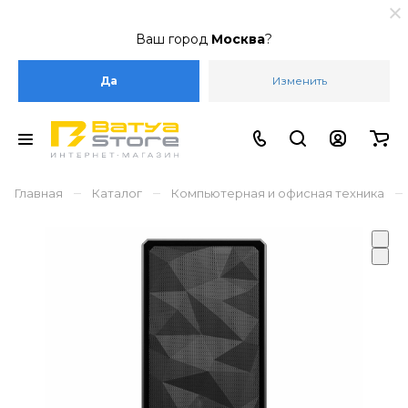
Ваш город
Москва
?
Да
Изменить
–
–
–
Главная
Каталог
Компьютерная и офисная техника