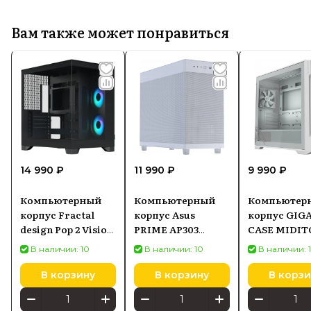
Вам также может понравиться
14 990 ₽
11 990 ₽
9 990 ₽
Компьютерный
Компьютерный
Компьютер
корпус Fractal
корпус Asus
корпус GIG
design Pop 2 Vision
PRIME AP303
CASE MIDI
Black RGB
MESH Белый
ATX W/O PSU
В наличии: 10
В наличии: 10
В наличии: 
(FDCPOV2A02)
C102GI Бел
В корзину
В корзину
В корзи