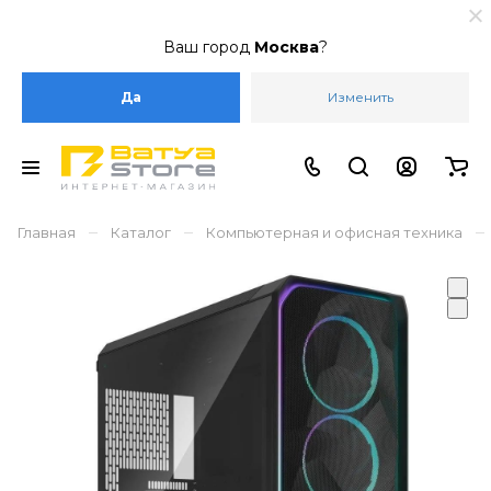
Ваш город
Москва
?
Да
Изменить
–
–
–
Главная
Каталог
Компьютерная и офисная техника