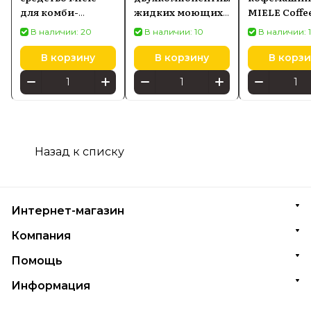
для комби-
жидких моющих
MIELE Coffe
пароварок
средств Miele
12122930
В наличии: 20
В наличии: 10
В наличии: 1
HydroCleaner. 4
UltraPhase 1 & 2 (6
бутылки
шт)
В корзину
В корзину
В корзи
Назад к списку
Интернет-магазин
Компания
Помощь
Информация