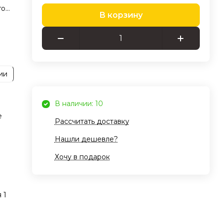
го
В корзину
м
ь
ии
ает
В наличии: 10
е
Рассчитать доставку
же в
кие
Нашли дешевле?
сь
Хочу в подарок
л
ень
 1