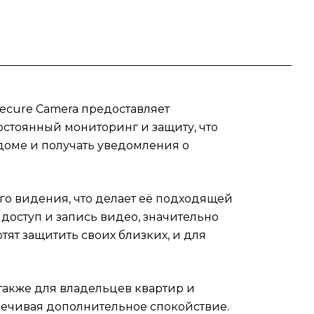
нтом
и
ный
те
Secure Camera предоставляет
й
стоянный мониторинг и защиту, что
era
 доме и получать уведомления о
сь о
ра
го видения, что делает её подходящей
доступ и запись видео, значительно
ят защитить своих близких, и для
также для владельцев квартир и
спечивая дополнительное спокойствие.