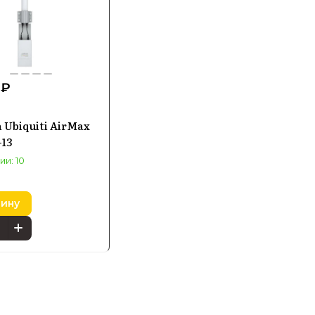
 ₽
 Ubiquiti AirMax
-13
ии: 10
зину