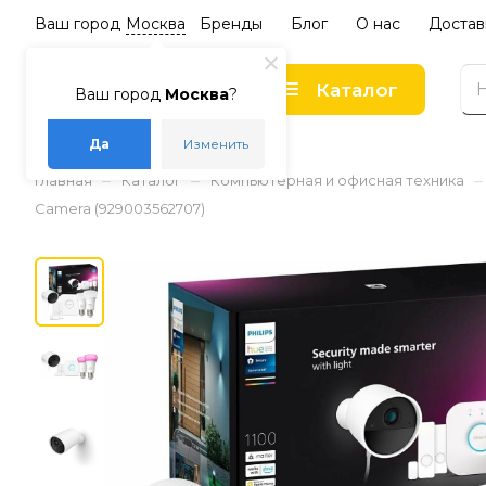
Ваш город
Москва
Бренды
Блог
О нас
Достав
Каталог
Ваш город
Москва
?
Да
Изменить
–
–
–
Главная
Каталог
Компьютерная и офисная техника
Camera (929003562707)