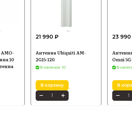
21 990 ₽
23 990
s AMO-
Антенна Ubiquiti AM-
Антенна
нна 10
2G15-120
Omni 5G
нтенна
В наличии: 10
В налич
В корзину
В кор