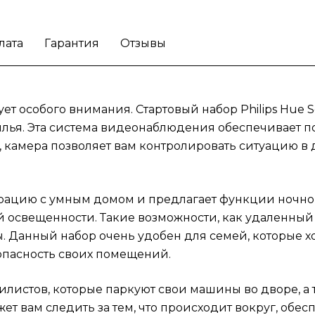
помещений.
Камера станет отличным вариа
для автомобилистов, которые паркуют сво
машины во дворе, а также для владельцев
лата
Гарантия
Отзывы
квартир и загородных домов. Этот безопас
набор поможет вам следить за тем, что
происходит вокруг, обеспечивая
дополнительное спокойствие. Если вы хоти
ует особого внимания. Стартовый набор Philips Hue 
создать более безопасную среду для свое
лья. Эта система видеонаблюдения обеспечивает по
семьи или бизнеса, Philips Hue Secure Cam
, камера позволяет вам контролировать ситуацию в
удовлетворит эти потребности.
Позаботьте
своих близких с помощью стартового набо
Philips Hue Secure Camera и обеспечьте
теграцию с умным домом и предлагает функции ночно
надежную защиту вашего пространства.
й освещенности. Такие возможности, как удаленный 
Данный набор очень удобен для семей, которые хот
опасность своих помещений.
илистов, которые паркуют свои машины во дворе, а 
ет вам следить за тем, что происходит вокруг, обе