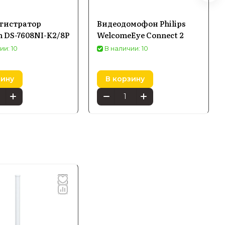
гистратор
Видеодомофон Philips
n DS-7608NI-K2/8P
WelcomeEye Connect 2
ии: 10
В наличии: 10
зину
В корзину