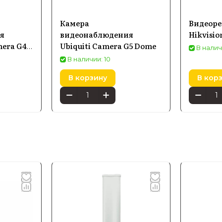
Камера
Видеоре
я
видеонаблюдения
Hikvisio
mera G4
Ubiquiti Camera G5 Dome
В налич
INS)
В наличии: 10
В корзину
В кор