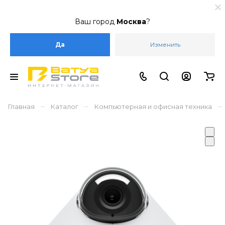
Ваш город
Москва
?
Да
Изменить
–
–
–
Главная
Каталог
Компьютерная и офисная техника