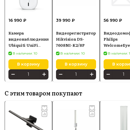
16 990 ₽
39 990 ₽
56 990 ₽
Камера
Видеорегистратор
Видеодомо
видеонаблюдения
Hikvision DS-
Philips
Ubiquiti UniFi
7608NI-K2/8P
WelcomeEye
Camera G4 Instant
Connect 2
В наличии: 10
В наличии: 10
В наличии: 
(UVC-G4-INS)
В корзину
В корзину
В корзи
С этим товаром покупают