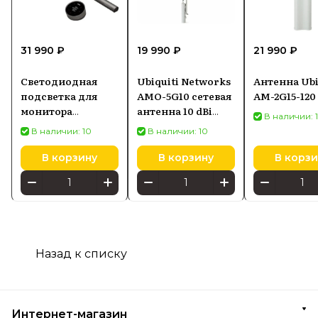
31 990 ₽
19 990 ₽
21 990 ₽
Светодиодная
Ubiquiti Networks
Антенна Ubi
подсветка для
AMO-5G10 сетевая
AM-2G15-120
монитора
антенна 10 dBi
В наличии: 
SCREENBAR HALO
Секторная
В наличии: 10
В наличии: 10
2
антенна
В корзину
В корзину
В корзи
Назад к списку
Интернет-магазин