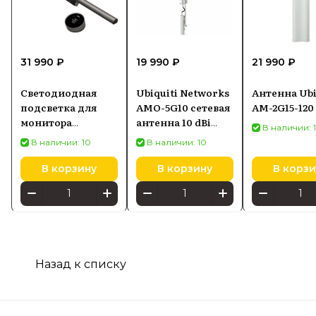
31 990 ₽
19 990 ₽
21 990 ₽
Светодиодная
Ubiquiti Networks
Антенна Ubi
подсветка для
AMO-5G10 сетевая
AM-2G15-120
монитора
антенна 10 dBi
В наличии: 
SCREENBAR HALO
Секторная
В наличии: 10
В наличии: 10
2
антенна
В корзину
В корзину
В корзи
Назад к списку