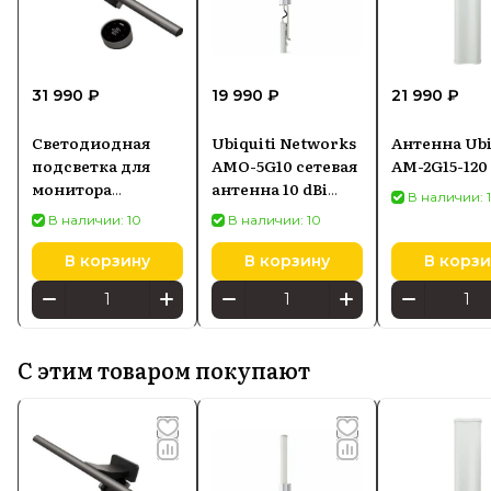
31 990 ₽
19 990 ₽
21 990 ₽
Светодиодная
Ubiquiti Networks
Антенна Ubi
подсветка для
AMO-5G10 сетевая
AM-2G15-120
монитора
антенна 10 dBi
В наличии: 
SCREENBAR HALO
Секторная
В наличии: 10
В наличии: 10
2
антенна
В корзину
В корзину
В корзи
С этим товаром покупают