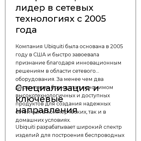
лидер в сетевых
технологиях с 2005
года
Компания Ubiquiti была основана в 2005
году в США и быстро завоевала
признание благодаря инновационным
решениям в области сетевого
оборудования. За менее чем два
Специализация и
десятилетия бренд стал синонимом
высокотехнологичных и доступных
ключевые
продуктов для создания надежных
направления
сетей как в коммерческих, так и в
домашних условиях.
Ubiquiti разрабатывает широкий спектр
изделий для построения беспроводных