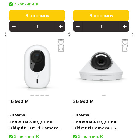
В наличии: 10
В корзину
В корзину
16 990 ₽
26 990 ₽
Камера
Камера
видеонаблюдения
видеонаблюдения
Ubiquiti UniFi Camera
Ubiquiti Camera G5
G4 Instant (UVC-G4-INS)
Dome
В наличии: 10
В наличии: 10