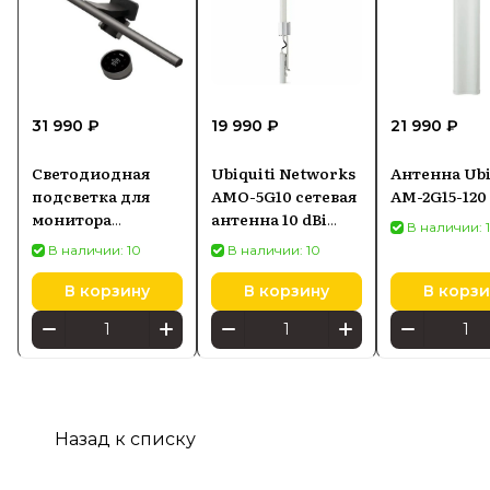
31 990 ₽
19 990 ₽
21 990 ₽
Светодиодная
Ubiquiti Networks
Антенна Ubi
подсветка для
AMO-5G10 сетевая
AM-2G15-120
монитора
антенна 10 dBi
В наличии: 
SCREENBAR HALO
Секторная
В наличии: 10
В наличии: 10
2
антенна
В корзину
В корзину
В корзи
Назад к списку