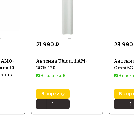
21 990 ₽
23 990
s AMO-
Антенна Ubiquiti AM-
Антенна
нна 10
2G15-120
Omni 5G
нтенна
В наличии: 10
В налич
В корзину
В кор