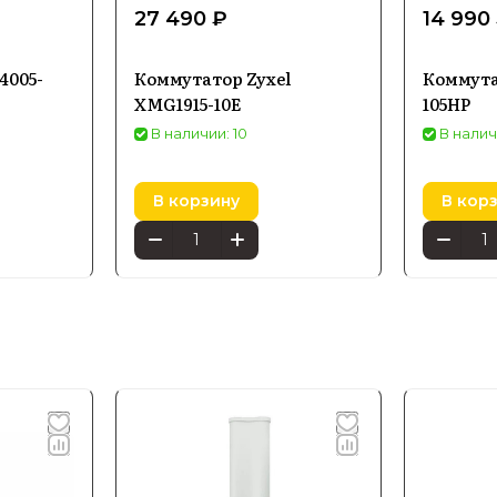
27 490 ₽
14 990
4005-
Коммутатор Zyxel
Коммута
XMG1915-10E
105HP
В наличии: 10
В налич
В корзину
В кор