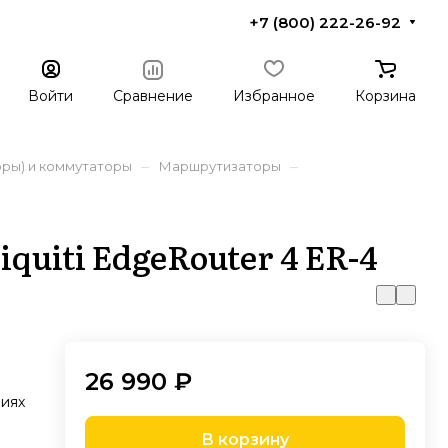
+7 (800) 222-26-92
Войти
Сравнение
Избранное
Корзина
–
–
ры) и коммутаторы
Маршрутизаторы
uiti EdgeRouter 4 ER-4
26 990 ₽
виях
В корзину