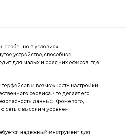
от
х,
ий,
ет.
ми
, особенно в условиях
утое устройство, способное
й,
дит для малых и средних офисов, где
терфейсов и возможность настройки
твенного сервиса, что делает его
зопасность данных. Кроме того,
ю сеть с высоким уровнем
 требуется надежный инструмент для