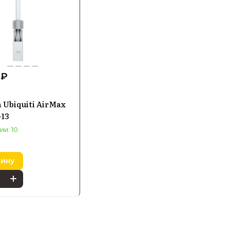
 ₽
 Ubiquiti AirMax
-13
ии: 10
зину