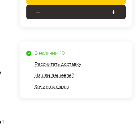
во,
ки.
х и
ача
В наличии: 10
ка
Рассчитать доставку
сть
е
тор
Нашли дешевле?
Хочу в подарок
а,
-
 1
сеть