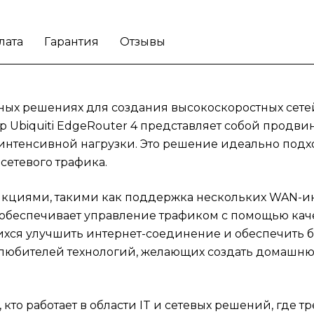
с высоким уровнем производительности.
Эт
маршрутизатор также будет полезен для те
кто работает в области IT и сетевых решен
лата
Гарантия
Отзывы
где требуется надежный инструмент для
настройки и мониторинга доступа в интерн
Ubiquiti EdgeRouter 4 с мощными функция
ых решениях для создания высокоскоростных сетей
для управления трафиком сможет
удовлетворить требования как офисных
 Ubiquiti EdgeRouter 4 представляет собой продвин
сотрудников, так и домашних пользователе
интенсивной нагрузки. Это решение идеально подхо
стремящихся к качественной и быстрой
сетевого трафика.
связи.
Обеспечьте стабильное интернет-
соединение с маршрутизатором Ubiquiti
кциями, такими как поддержка нескольких WAN-ин
EdgeRouter 4.
беспечивает управление трафиком с помощью качес
ся улучшить интернет-соединение и обеспечить бе
 любителей технологий, желающих создать домашню
, кто работает в области IT и сетевых решений, где