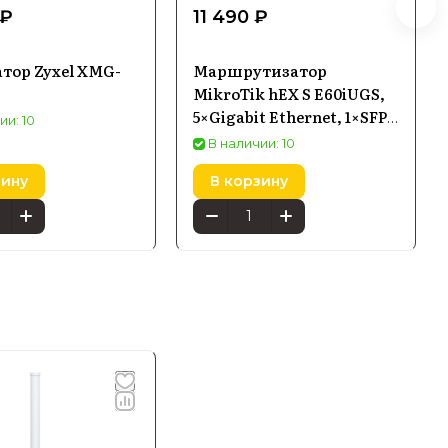
 ₽
11 490 ₽
тор Zyxel XMG-
Маршрутизатор
MikroTik hEX S E60iUGS,
5×Gigabit Ethernet, 1×SFP,
ии: 10
PoE-in
В наличии: 10
зину
В корзину