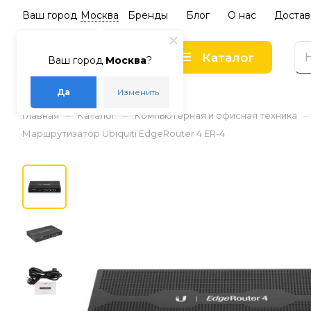
Ваш город
Москва
Бренды
Блог
О нас
Достав
Каталог
Ваш город
Москва
?
Да
Изменить
–
–
–
Главная
Каталог
Компьютерная и офисная техника
Маршрутизатор Ubiquiti EdgeRouter 4 ER-4