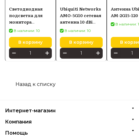
Светодиодная
Ubiquiti Networks
Антенна Ubi
подсветка для
AMO-5G10 сетевая
AM-2G15-120
монитора
антенна 10 dBi
В наличии: 
SCREENBAR HALO
Секторная
В наличии: 10
В наличии: 10
2
антенна
В корзину
В корзину
В корзи
Назад к списку
Интернет-магазин
Компания
Помощь