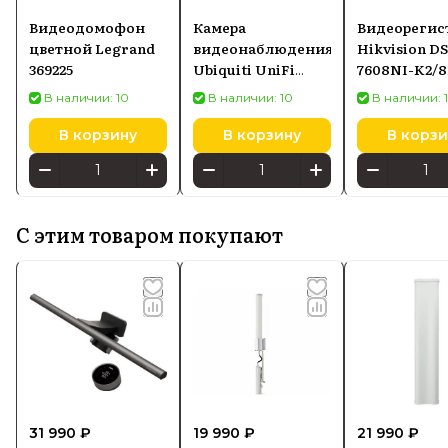
Видеодомофон
Камера
Видеорегис
цветной Legrand
видеонаблюдения
Hikvision DS
369225
Ubiquiti UniFi
7608NI-K2/8
Camera G4 Instant
В наличии: 10
В наличии: 10
В наличии: 
(UVC-G4-INS)
В корзину
В корзину
В корзи
С этим товаром покупают
31 990 ₽
19 990 ₽
21 990 ₽