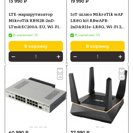
13 990 ₽
19 990 ₽
LTE-маршрутизатор
IoT-шлюз MikroTik wAP
MikroTik RB912R-2nD-
LR8G kit RBwAPR-
LTm&EC200A-EU, Wi-Fi
2nD&R11e-LR8G, Wi-Fi 2,4
2,4 ГГц 802.11n, LTE Cat1,
ГГц, LoRa, PoE-in
В наличии: 10
В наличии: 10
10/100 Ethernet, PoE-in
В корзину
В корзину
40 990 ₽
37 990 ₽