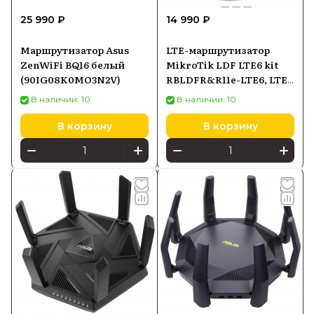
25 990 ₽
14 990 ₽
Маршрутизатор Asus
LTE-маршрутизатор
ZenWiFi BQ16 белый
MikroTik LDF LTE6 kit
(90IG08K0MO3N2V)
RBLDFR&R11e-LTE6, LTE
Cat6, PoE-in
В наличии: 10
В наличии: 10
В корзину
В корзину