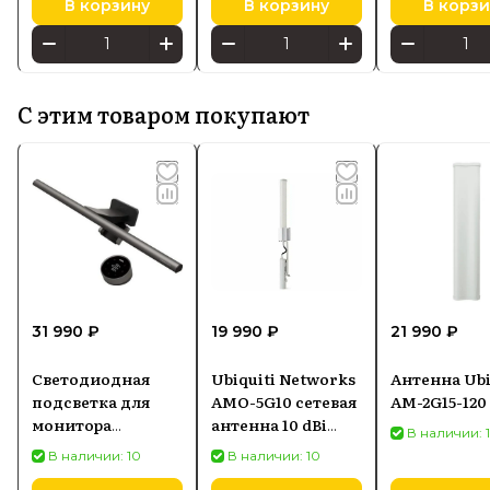
В корзину
В корзину
В корзи
С этим товаром покупают
31 990 ₽
19 990 ₽
21 990 ₽
Светодиодная
Ubiquiti Networks
Антенна Ubi
подсветка для
AMO-5G10 сетевая
AM-2G15-120
монитора
антенна 10 dBi
В наличии: 
SCREENBAR HALO
Секторная
В наличии: 10
В наличии: 10
2
антенна