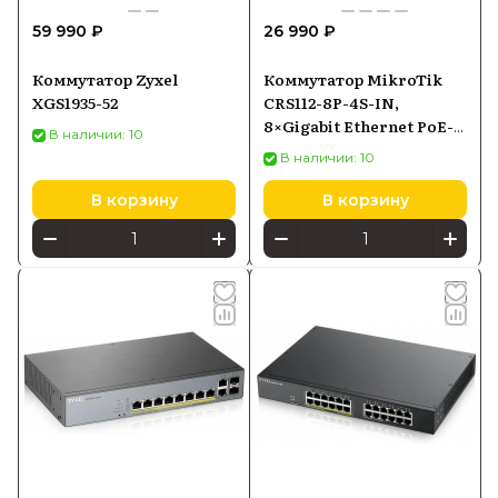
59 990 ₽
26 990 ₽
Коммутатор Zyxel
Коммутатор MikroTik
XGS1935-52
CRS112-8P-4S-IN,
8×Gigabit Ethernet PoE-
В наличии: 10
out, 4×SFP
В наличии: 10
В корзину
В корзину