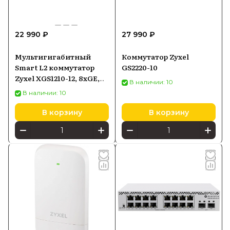
22 990 ₽
27 990 ₽
Мультигигабитный
Коммутатор Zyxel
Smart L2 коммутатор
GS2220-10
Zyxel XGS1210-12, 8xGE,
В наличии: 10
2x1/2,5GE, 2xSFP+,
В наличии: 10
настольный,
бесшумный
В корзину
В корзину