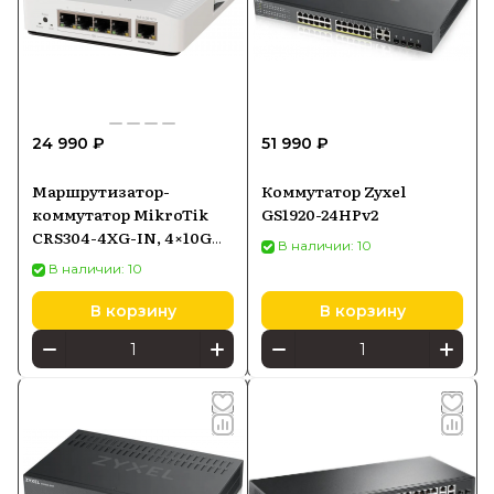
24 990 ₽
51 990 ₽
Маршрутизатор-
Коммутатор Zyxel
коммутатор MikroTik
GS1920-24HPv2
CRS304-4XG-IN, 4×10G
В наличии: 10
Ethernet, 1×Gigabit
В наличии: 10
Ethernet, PoE-in
В корзину
В корзину