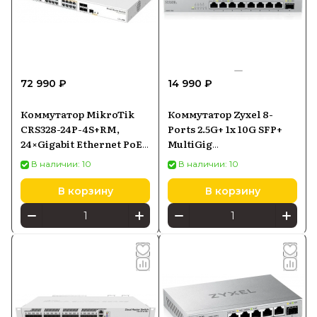
72 990 ₽
14 990 ₽
Коммутатор MikroTik
Коммутатор Zyxel 8-
CRS328-24P-4S+RM,
Ports 2.5G+ 1x 10G SFP+
24×Gigabit Ethernet PoE-
MultiGig
out, 4×SFP+
(XMG108ZZ0101F)
В наличии: 10
В наличии: 10
В корзину
В корзину