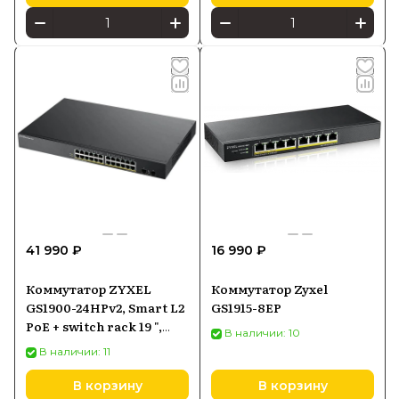
41 990 ₽
16 990 ₽
Коммутатор ZYXEL
Коммутатор Zyxel
GS1900-24HPv2, Smart L2
GS1915-8EP
PoE + switch rack 19 ",
В наличии: 10
24xGE PoE +, 2xSFP, PoE
В наличии: 11
budget 170 W
В корзину
В корзину