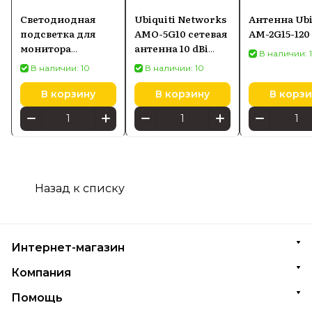
Светодиодная
Ubiquiti Networks
Антенна Ubi
подсветка для
AMO-5G10 сетевая
AM-2G15-120
монитора
антенна 10 dBi
В наличии: 
SCREENBAR HALO
Секторная
В наличии: 10
В наличии: 10
2
антенна
В корзину
В корзину
В корзи
Назад к списку
Интернет-магазин
Компания
Помощь