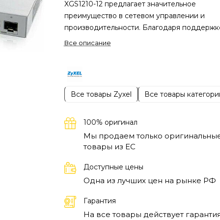
XGS1210-12 предлагает значительное
преимущество в сетевом управлении и
производительности. Благодаря поддержк
многопоточных соединений, такая техника
Все описание
обеспечивает быстрое и стабильное
подключение для различных устройств, что
крайне важно для организаций, работающи
большими объемами данных. Коммутатор
Все товары Zyxel
Все товары категори
значительно упрощает настройку и управл
сетью, обеспечивая мониторинг и контроль
трафиком в реальном времени.
Работа Zyxe
100% оригинал
XGS1210-12 основана на передовых техноло
Мы продаем только оригинальны
позволяющих быстро устанавливать и
товары из EC
настраивать соединения. С наличием 8 пор
Доступные цены
Ethernet и 2 дополнительными портами SF
Одна из лучших цен на рынке РФ
этот коммутатор подходит для создания
сложных топологий сетей, что делает его
Гарантия
универсальным решением для малых и сре
На все товары действует гарантия
предприятий. Бесшумная работа устройст