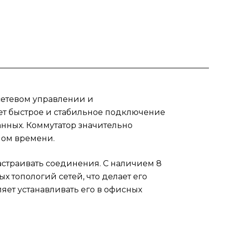
т
тор
я
е
ющую
 сетевом управлении и
ет быстрое и стабильное подключение
анных. Коммутатор значительно
о
ном времени.
ий и
те
настраивать соединения. С наличием 8
х топологий сетей, что делает его
yxel
ет устанавливать его в офисных