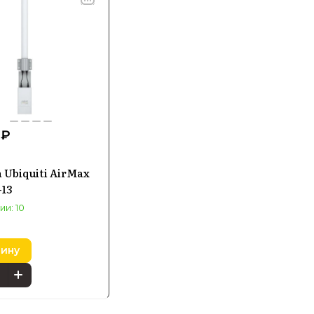
 ₽
 Ubiquiti AirMax
-13
ии: 10
зину