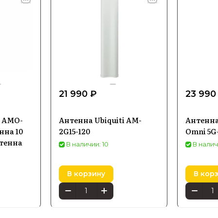
21 990 ₽
23 990
s AMO-
Антенна Ubiquiti AM-
Антенна
нна 10
2G15-120
Omni 5G
нтенна
В наличии: 10
В налич
В корзину
В кор