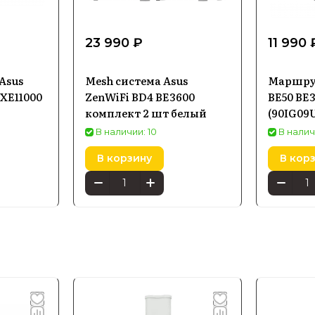
23 990 ₽
11 990 
Asus
Mesh система Asus
Маршрут
XE11000
ZenWiFi BD4 BE3600
BE50 BE
комплект 2 шт белый
(90IG09
В наличии: 10
В налич
В корзину
В кор