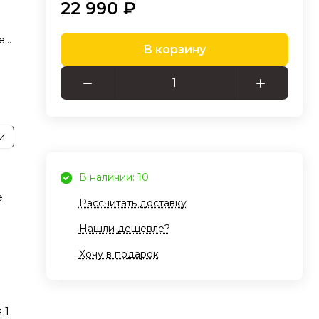
22 990 ₽
е
В корзину
х с
и
ение
 за
l
В наличии: 10
гиях,
е
Рассчитать доставку
тов
Нашли дешевле?
P+,
Хочу в подарок
дних
 1
ва