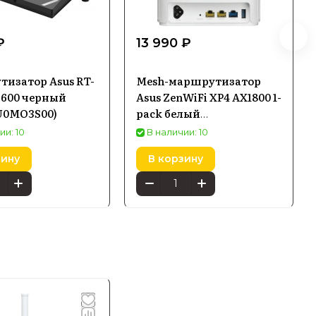
₽
13 990 ₽
изатор Asus RT-
Mesh-маршрутизатор
3600 черный
Asus ZenWiFi XP4 AX1800 1-
U0MO3S00)
pack белый
(ZENWIFIAXHYBRIDXP41PKWHIT
ии: 10
В наличии: 10
зину
В корзину