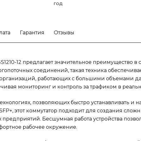
год
позволяет устанавливать его в офисных
помещениях без лишнего шума, что создае
комфортное рабочее окружение.
Коммута
Zyxel XGS1210-12 идеально подходит как дл
лата
Гарантия
Отзывы
малых офисов, так и для крупных компаний,
стремящихся оптимизировать свои сетевы
решения. Специалисты по ИТ с легкостью
интегрируют этот коммутатор в существу
GS1210-12 предлагает значительное преимущество в
инфраструктуру, а также обеспечивают
гопоточных соединений, такая техника обеспечива
высокое качество обслуживания
я организаций, работающих с большими объемами д
пользователей, которые требуют надежног
ечивая мониторинг и контроль за трафиком в реаль
сетевого соединения для видеоконференц
других ресурсоемких приложений.
Улучши
 технологиях, позволяющих быстро устанавливать и 
сетевое взаимодействие благодаря
FP+, этот коммутатор подходит для создания сложны
мультигигабитному Smart L2 коммутатору Z
XGS1210-12.
предприятий. Бесшумная работа устройства позволя
фортное рабочее окружение.