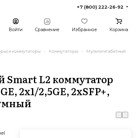
+7 (800) 222-26-92
Войти
Сравнение
Избранное
Корзина
–
–
ры) и коммутаторы
Коммутаторы
Мультигигабитный
 Smart L2 коммутатор
xGE, 2x1/2,5GE, 2xSFP+,
шумный
el