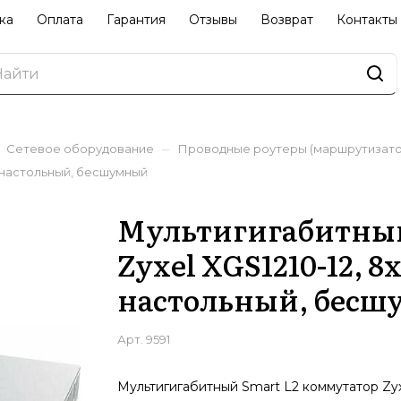
ка
Оплата
Гарантия
Отзывы
Возврат
Контакты
–
Сетевое оборудование
Проводные роутеры (маршрутизато
+, настольный, бесшумный
Мультигигабитный
Zyxel XGS1210-12, 8
настольный, бес
Арт.
9591
Мультигигабитный Smart L2 коммутатор Zyx