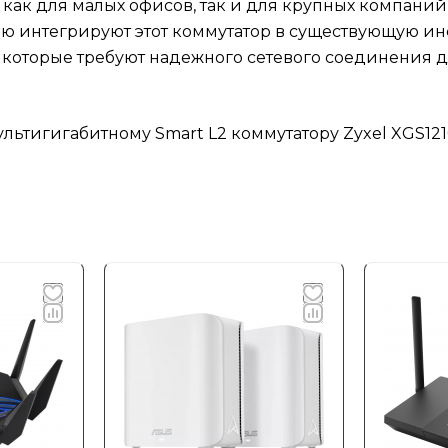
т как для малых офисов, так и для крупных компани
ью интегрируют этот коммутатор в существующую ин
, которые требуют надежного сетевого соединения
ьтигигабитному Smart L2 коммутатору Zyxel XGS1210