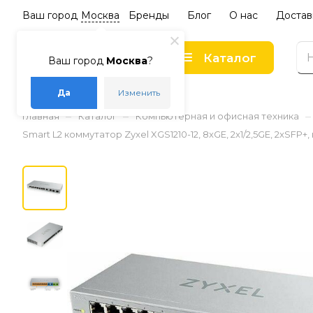
Ваш город
Москва
Бренды
Блог
О нас
Достав
Каталог
Ваш город
Москва
?
Да
Изменить
–
–
–
Главная
Каталог
Компьютерная и офисная техника
Smart L2 коммутатор Zyxel XGS1210-12, 8xGE, 2x1/2,5GE, 2xSFP