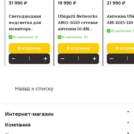
31 990 ₽
19 990 ₽
21 990 ₽
Светодиодная
Ubiquiti Networks
Антенна Ubi
подсветка для
AMO-5G10 сетевая
AM-2G15-120
монитора
антенна 10 dBi
В наличии: 
SCREENBAR HALO
Секторная
В наличии: 10
В наличии: 10
2
антенна
В корзину
В корзину
В корзи
Назад к списку
Интернет-магазин
Компания