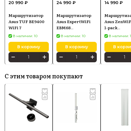
20 990 ₽
24 990 ₽
14 990 ₽
Маршрутизатор
Маршрутизатор
Маршрутиз
Asus TUF BE9400
Asus ExpertWiFi
Asus ZenWiF
WiFi 7
EBM68
1-pack
(90IG07V0MO3A60)
(90IG0960M
В наличии: 10
В наличии: 10
В наличии: 
В корзину
В корзину
В корзи
С этим товаром покупают