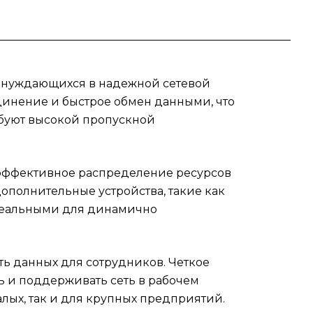
кое
егко
в, нуждающихся в надежной сетевой
динение и быстрое обмен данными, что
чным
ебуют высокой пропускной
xel
 эффективное распределение ресурсов
полнительные устройства, такие как
идеальными для динамично
ь данных для сотрудников. Четкое
ь и поддерживать сеть в рабочем
алых, так и для крупных предприятий.