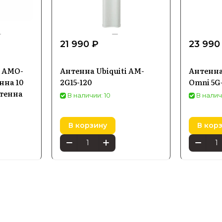
21 990 ₽
23 990
s AMO-
Антенна Ubiquiti AM-
Антенна
нна 10
2G15-120
Omni 5G
нтенна
В наличии: 10
В налич
В корзину
В кор