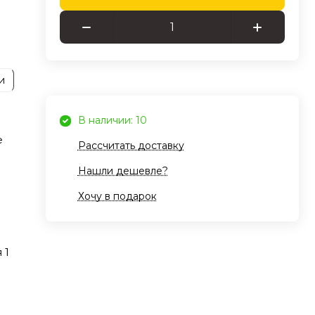
жно
уют
и
гий
В наличии: 10
е
Рассчитать доставку
Нашли дешевле?
Хочу в подарок
ю и
 1
атор