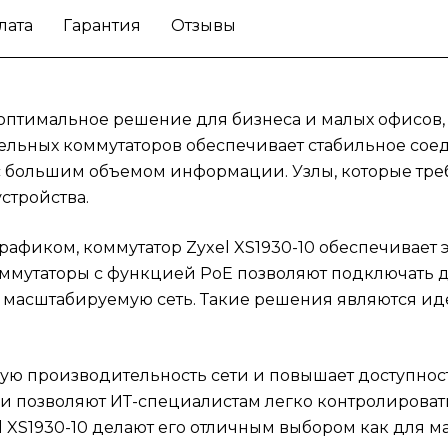
производительность сети и повышает
лата
Гарантия
Отзывы
доступность данных для сотрудников. Чет
распределение трафика и простота в
управлении позволяют ИТ-специалистам л
контролировать и поддерживать сеть в
й оптимальное решение для бизнеса и малых офисо
рабочем состоянии. Высокая надежность и
ельных коммутаторов обеспечивает стабильное сое
качество Zyxel XS1930-10 делают его отли
с большим объемом информации. Узлы, которые тр
выбором как для малых, так и для крупных
стройства.
предприятий.
Оптимизируйте сетевую
инфраструктуру с помощью коммутатора Zy
рафиком, коммутатор Zyxel XS1930-10 обеспечивает
XS1930-10.
мутаторы с функцией PoE позволяют подключать до
ю и масштабируемую сеть. Такие решения являются 
ую производительность сети и повышает доступност
и позволяют ИТ-специалистам легко контролироват
l XS1930-10 делают его отличным выбором как для м