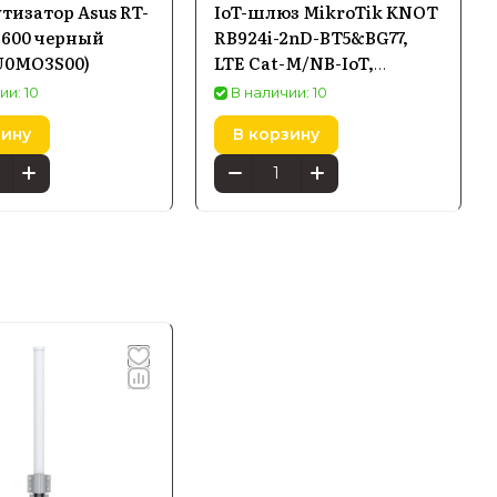
изатор Asus RT-
IoT-шлюз MikroTik KNOT
3600 черный
RB924i-2nD-BT5&BG77,
U0MO3S00)
LTE Cat-M/NB-IoT,
Bluetooth, GPS, PoE-in
ии: 10
В наличии: 10
зину
В корзину