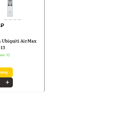
 ₽
 Ubiquiti AirMax
-13
ии: 10
зину