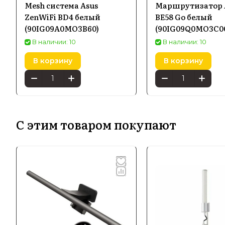
Mesh система Asus
Маршрутизатор A
ZenWiFi BD4 белый
BE58 Go белый
(90IG09A0MO3B60)
(90IG09Q0MO3C0
В наличии: 10
В наличии: 10
В корзину
В корзину
С этим товаром покупают