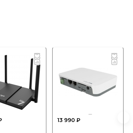
₽
13 990 ₽