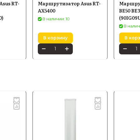
sus RT-
Маршрутизатор Asus RT-
Маршрут
AX5400
BE50 BE
0)
(90IG09
В наличии: 10
В налич
В корзину
В кор